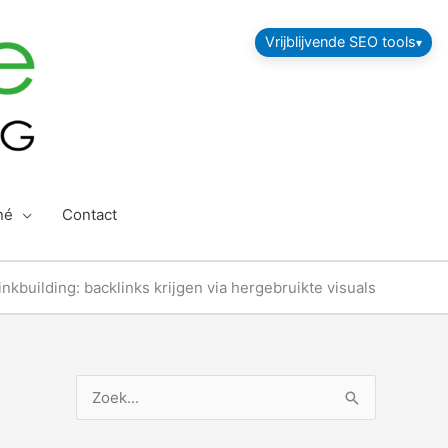
Vrijblijvende SEO tools
né
Contact
nkbuilding: backlinks krijgen via hergebruikte visuals
Z
o