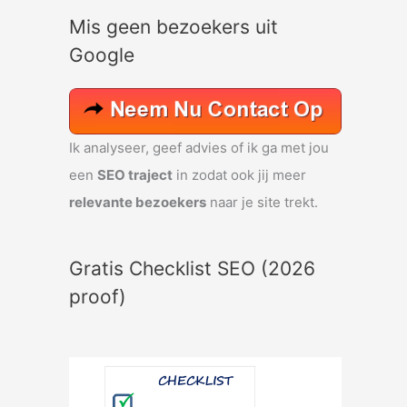
e
Mis geen bezoekers uit
k
Google
n
a
a
r
Ik analyseer, geef advies of ik ga met jou
:
een
SEO traject
in zodat ook jij meer
relevante bezoekers
naar je site trekt.
Gratis Checklist SEO (2026
proof)