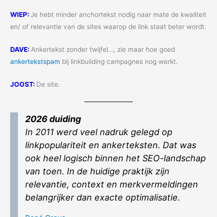
WIEP:
Je hebt minder anchortekst nodig naar mate de kwaliteit
en/ of relevantie van de sites waarop de link staat beter wordt.
DAVE:
Ankertekst zonder twijfel…, zie maar hoe goed
ankertekstspam
bij linkbuilding campagnes nog werkt.
JOOST:
De site.
2026 duiding
In 2011 werd veel nadruk gelegd op
linkpopulariteit en ankerteksten. Dat was
ook heel logisch binnen het SEO-landschap
van toen. In de huidige praktijk zijn
relevantie, context en merkvermeldingen
belangrijker dan exacte optimalisatie.