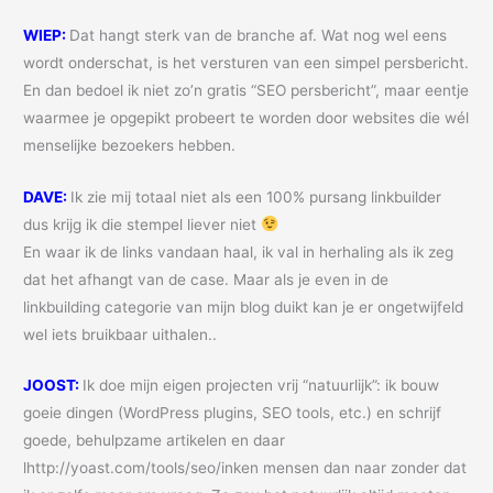
WIEP:
Dat hangt sterk van de branche af. Wat nog wel eens
wordt onderschat, is het versturen van een simpel persbericht.
En dan bedoel ik niet zo’n gratis “SEO persbericht”, maar eentje
waarmee je opgepikt probeert te worden door websites die wél
menselijke bezoekers hebben.
DAVE:
Ik zie mij totaal niet als een 100% pursang linkbuilder
dus krijg ik die stempel liever niet
En waar ik de links vandaan haal, ik val in herhaling als ik zeg
dat het afhangt van de case. Maar als je even in de
linkbuilding categorie van mijn blog duikt kan je er ongetwijfeld
wel iets bruikbaar uithalen..
JOOST:
Ik doe mijn eigen projecten vrij “natuurlijk”: ik bouw
goeie dingen (WordPress plugins, SEO tools, etc.) en schrijf
goede, behulpzame artikelen en daar
lhttp://yoast.com/tools/seo/inken mensen dan naar zonder dat