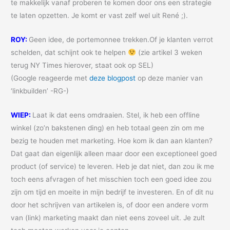
te makkelijk vanaf proberen te komen door ons een strategie
te laten opzetten. Je komt er vast zelf wel uit René ;).
ROY:
Geen idee, de portemonnee trekken.Of je klanten verrot
schelden, dat schijnt ook te helpen
(zie artikel 3 weken
terug NY Times hierover, staat ook op SEL)
(Google reageerde met
deze blogpost
op deze manier van
‘linkbuilden’ -RG-)
WIEP:
Laat ik dat eens omdraaien. Stel, ik heb een offline
winkel (zo’n bakstenen ding) en heb totaal geen zin om me
bezig te houden met marketing. Hoe kom ik dan aan klanten?
Dat gaat dan eigenlijk alleen maar door een exceptioneel goed
product (of service) te leveren. Heb je dat niet, dan zou ik me
toch eens afvragen of het misschien toch een goed idee zou
zijn om tijd en moeite in mijn bedrijf te investeren. En of dit nu
door het schrijven van artikelen is, of door een andere vorm
van (link) marketing maakt dan niet eens zoveel uit. Je zult