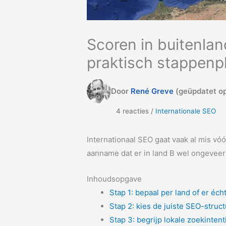
Scoren in buitenla
praktisch stappenp
Door
René Greve
(geüpdatet op
4 reacties /
Internationale SEO
Internationaal SEO gaat vaak al mis vóór
aanname dat er in land B wel ongeveer
Inhoudsopgave
Stap 1: bepaal per land of er éch
Stap 2: kies de juiste SEO-struc
Stap 3: begrijp lokale zoekintent