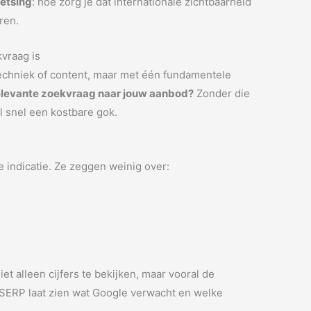
oetsing
: hoe zorg je dat internationale zichtbaarheid
ren.
kvraag is
techniek of content, maar met één fundamentele
 relevante zoekvraag naar jouw aanbod?
Zonder die
l snel een kostbare gok.
indicatie. Ze zeggen weinig over:
et alleen cijfers te bekijken, maar vooral de
 SERP laat zien wat Google verwacht en welke