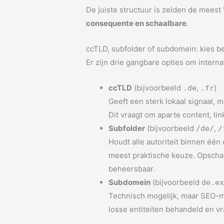
De juiste structuur is zelden de meest
consequente en schaalbare
.
ccTLD, subfolder of subdomein: kies b
Er zijn drie gangbare opties om interna
ccTLD
(bijvoorbeeld
,
)
.de
.fr
Geeft een sterk lokaal signaal, 
Dit vraagt om aparte content, li
Subfolder
(bijvoorbeeld
,
/de/
/
Houdt alle autoriteit binnen éé
meest praktische keuze. Opschale
beheersbaar.
Subdomein
(bijvoorbeeld
de.e
Technisch mogelijk, maar SEO-m
losse entiteiten behandeld en v