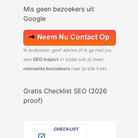
e
Mis geen bezoekers uit
k
Google
n
a
a
r
Ik analyseer, geef advies of ik ga met jou
:
een
SEO traject
in zodat ook jij meer
relevante bezoekers
naar je site trekt.
Gratis Checklist SEO (2026
proof)