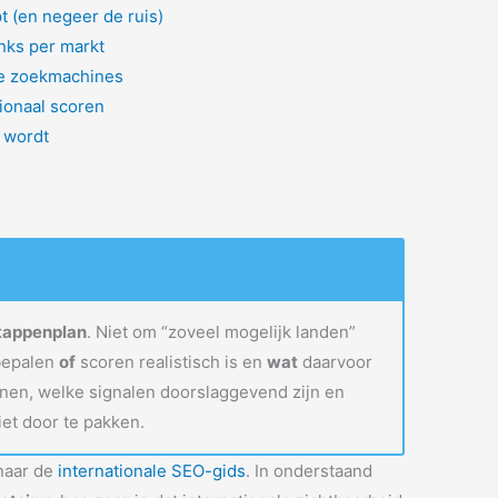
pt (en negeer de ruis)
inks per markt
se zoekmachines
tionaal scoren
 wordt
stappenplan
. Niet om “zoveel mogelijk landen”
 bepalen
of
scoren realistisch is en
wat
daarvoor
innen, welke signalen doorslaggevend zijn en
iet door te pakken.
 naar de
internationale SEO-gids
. In onderstaand