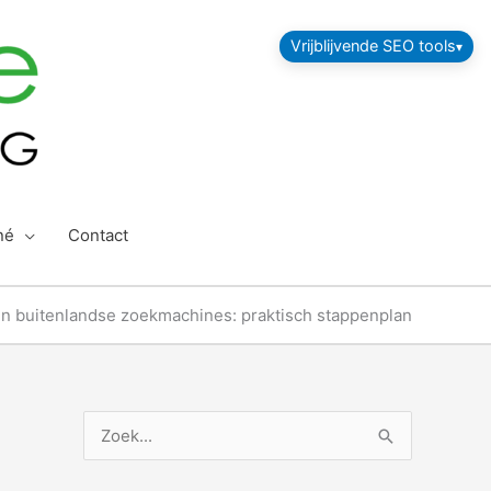
Vrijblijvende SEO tools
né
Contact
in buitenlandse zoekmachines: praktisch stappenplan
Z
o