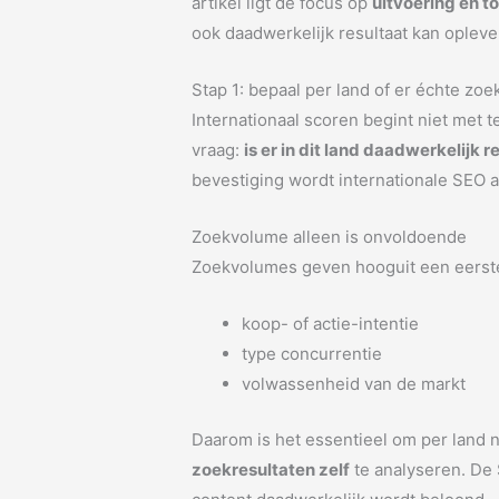
artikel ligt de focus op
uitvoering en t
ook daadwerkelijk resultaat kan opleve
Stap 1: bepaal per land of er échte zoe
Internationaal scoren begint niet met 
vraag:
is er in dit land daadwerkelijk
bevestiging wordt internationale SEO a
Zoekvolume alleen is onvoldoende
Zoekvolumes geven hooguit een eerste 
koop- of actie-intentie
type concurrentie
volwassenheid van de markt
Daarom is het essentieel om per land ni
zoekresultaten zelf
te analyseren. De