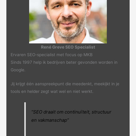
René Greve SEO Specialist
Ervaren SEO-specialist met focus op MKB
Sinds 1997 help ik bedrijven beter gevonden worden in
Google.
Jij krijgt één aanspreekpunt die meedenkt, meekijkt in je
tools en helder zegt wat wel en niet werkt.
“SEO draait om continuïteit, structuur
en vakmanschap”