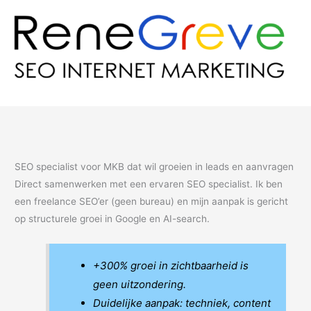
Ga
naar
de
inhoud
SEO specialist voor MKB dat wil groeien in leads en aanvragen
Direct samenwerken met een ervaren SEO specialist. Ik ben
een freelance SEO’er (geen bureau) en mijn aanpak is gericht
op structurele groei in Google en AI-search.
+300% groei in zichtbaarheid is
geen uitzondering.
Duidelijke aanpak: techniek, content