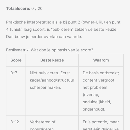
Totaalscore:
0
/ 20
Praktische interpretatie: als je bij punt 2 (owner-URL) en punt
4 (uniek) laag scoort, is “publiceren” zelden de beste keuze.
Dan bouw je eerder overlap dan waarde.
Beslismatrix: Wat doe je op basis van je score?
Score
Beste keuze
Waarom
0–7
Niet publiceren. Eerst
De basis ontbreekt;
kader/aanbod/structuur
content vergroot
scherper maken.
het probleem
(overlap,
onduidelijkheid,
onderhoud).
8–12
Verbeteren of
Er is potentie, maar
consolideren.
eerst één duidelijke