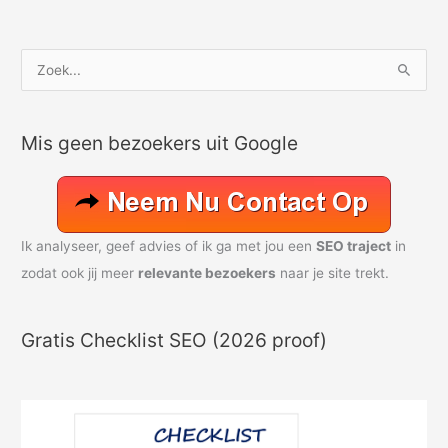
Z
o
e
Mis geen bezoekers uit Google
k
n
a
a
Ik analyseer, geef advies of ik ga met jou een
SEO traject
in
r
zodat ook jij meer
relevante bezoekers
naar je site trekt.
:
Gratis Checklist SEO (2026 proof)