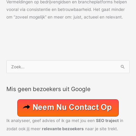
Vermeldingen op bedrijvengidsen en brancheplatforms helpen
vooral via consistentie en betrouwbaarheid. Het gaat minder
om “zoveel mogelijk” en meer om: juist, actueel en relevant.
Z
o
e
Mis geen bezoekers uit Google
k
n
a
a
Ik analyseer, geef advies of ik ga met jou een
SEO traject
in
r
zodat ook jij meer
relevante bezoekers
naar je site trekt.
: