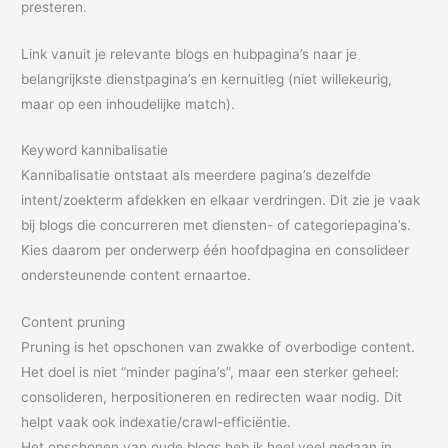
presteren.
Link vanuit je relevante blogs en hubpagina’s naar je
belangrijkste dienstpagina’s en kernuitleg (niet willekeurig,
maar op een inhoudelijke match).
Keyword kannibalisatie
Kannibalisatie ontstaat als meerdere pagina’s dezelfde
intent/zoekterm afdekken en elkaar verdringen. Dit zie je vaak
bij blogs die concurreren met diensten- of categoriepagina’s.
Kies daarom per onderwerp één hoofdpagina en consolideer
ondersteunende content ernaartoe.
Content pruning
Pruning is het opschonen van zwakke of overbodige content.
Het doel is niet “minder pagina’s”, maar een sterker geheel:
consolideren, herpositioneren en redirecten waar nodig. Dit
helpt vaak ook indexatie/crawl-efficiëntie.
Het opschonen van oude blogs heb ik heel veel gedaan in