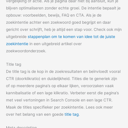
vergelijking of actie. Als je pagina daar niet bij aansluit, kun je
blijven optimaliseren zonder echte groei. De intentie bepaalt je
opbouw: voorbeelden, bewijs, FAQ en CTA. Als je de
zoekintentie achter een zoekwoord goed begrijpt en daar
gericht over schrijft, heb je altijd een stap voor. Check ook mijn
uitgebreide
stappenplan om te komen van idee tot de juiste
zoekintentie
in een uitgebreid artikel over
zoekwoordonderzoek.
Title tag
De title tag is de kop in de zoekresultaten en beïnvloedt vooral
CTR (doorklikratio) en duidelijkheid. Titles die te generiek zijn
of op meerdere pagina’s op elkaar lijken, veroorzaken vaak
kannibalisatie of een lage klikratio. Verbeter eerst die pagina’s
met veel vertoningen in Search Console en een lage CTR.
Maak de titles specifieker per zoekintentie. Lees ook meer
over het belang van een goede
title tag
.
Meta description