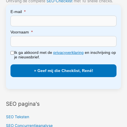
Ontvang de complete
SEO-Checklist
met 10 snelle checks.
E-mail
*
Voornaam
*
Ik ga akkoord met de
privacyverklaring
en inschrijving op
je nieuwsbrief.
SEO pagina's
SEO Teksten
SEO Concurrentieanalyse