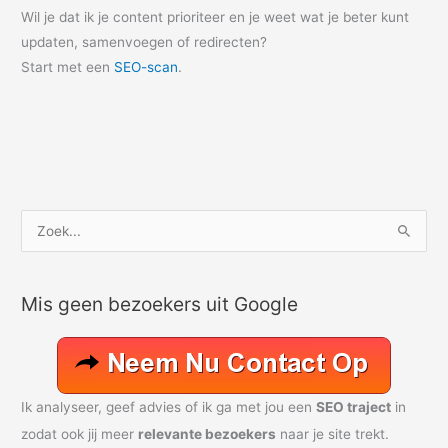
Wil je dat ik je content prioriteer en je weet wat je beter kunt
updaten, samenvoegen of redirecten?
Start met een
SEO-scan
.
Z
o
e
Mis geen bezoekers uit Google
k
n
a
a
Ik analyseer, geef advies of ik ga met jou een
SEO traject
in
r
zodat ook jij meer
relevante bezoekers
naar je site trekt.
: