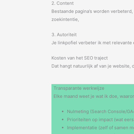
2. Content
Bestaande pagina’s worden verbeterd, 
zoekintentie,
3. Autoriteit
Je linkpofiel verbeter ik met relevante
Kosten van het SEO traject
Dat hangt natuurlijk af van je website,
Transparante werkwijze
Elke maand weet je wat ik doe, waaro
Nulmeting (Search Console/GA4
Prioriteiten op impact (wat eerst
Implementatie (zelf of samen m