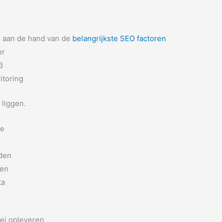
e aan de hand van de
belangrijkste SEO factoren
er
–3
itoring
 liggen.
ie
iden
ken
ta
oei opleveren