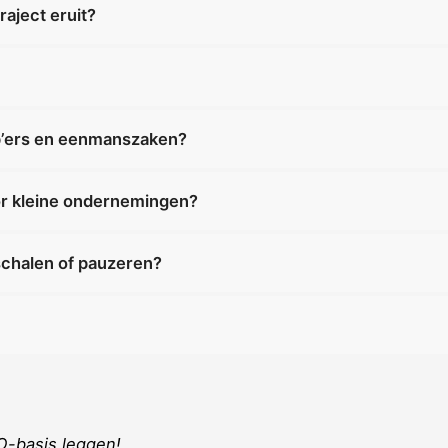
raject eruit?
zp’ers en eenmanszaken?
or kleine ondernemingen?
fschalen of pauzeren?
-basis leggen!