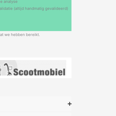
le analyse
idatie (altijd handmatig gevalideerd)
at we hebben bereikt.