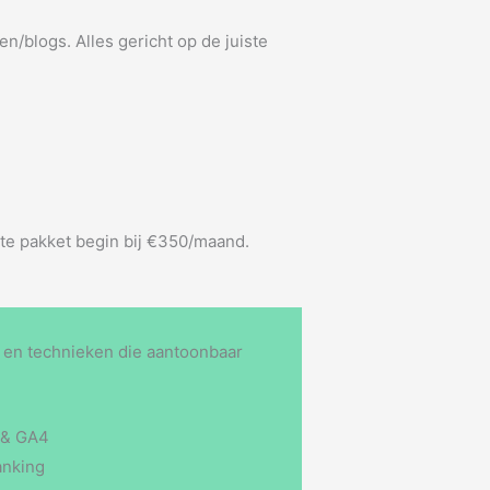
/blogs. Alles gericht op de juiste
nste pakket begin bij €350/maand.
 en technieken die aantoonbaar
 & GA4
anking