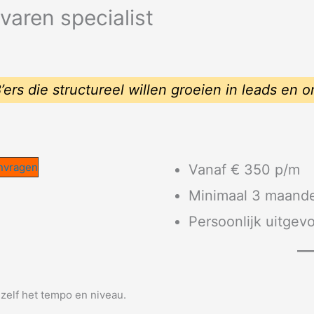
varen specialist
ers die structureel willen groeien in leads en 
nvragen
Vanaf € 350 p/m
Minimaal 3 maand
Persoonlijk uitgev
 zelf het tempo en niveau.