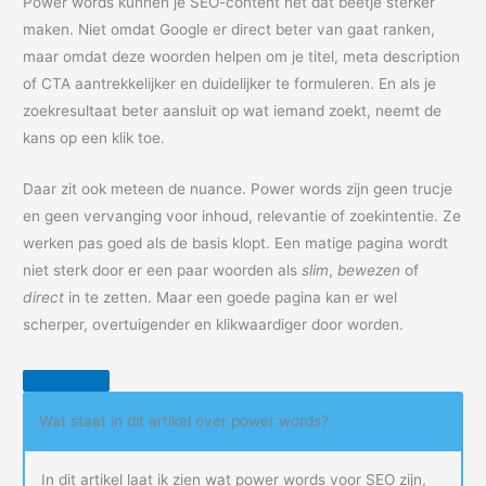
Power words kunnen je SEO-content net dat beetje sterker
maken. Niet omdat Google er direct beter van gaat ranken,
maar omdat deze woorden helpen om je titel, meta description
of CTA aantrekkelijker en duidelijker te formuleren. En als je
zoekresultaat beter aansluit op wat iemand zoekt, neemt de
kans op een klik toe.
Daar zit ook meteen de nuance. Power words zijn geen trucje
en geen vervanging voor inhoud, relevantie of zoekintentie. Ze
werken pas goed als de basis klopt. Een matige pagina wordt
niet sterk door er een paar woorden als
slim
,
bewezen
of
direct
in te zetten. Maar een goede pagina kan er wel
scherper, overtuigender en klikwaardiger door worden.
Wat staat in dit artikel over power words?
In dit artikel laat ik zien wat power words voor SEO zijn,