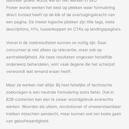
Wanneer power words wel en niet werken in SEO
Power words werken het best op plekken waar formulering
direct invloed heeft op de klik of de overtuigingskracht van
een pagina. De meest logische plekken zijn title tags, meta
descriptions, H1’s, tussenkoppen en CTA’s op landingspagina’s.
Vooral in de zoekresultaten kunnen ze nuttig zijn. Daar
concurreer je niet alleen op relevantie, maar ook op
aantrekkelijkheid. Als twee resultaten ongeveer hetzelfde
onderwerp behandelen, wint vaak degene die het scherpst
verwoordt wat iemand eraan heeft.
Maar ze werken niet altijd. Bij heel feitelijke of technische
zoekvragen is een neutrale formulering soms beter. Ook in
B2B-contexten kan een te zwaar woordgebruik averechts
werken. Woorden als
ultiem
,
revolutionair
of
onweerstaanbaar
trekken misschien aandacht, maar kunnen ook ten koste gaan
van geloofwaardigheid.