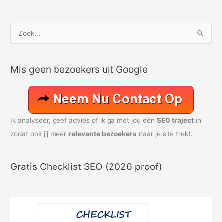
Z
o
e
Mis geen bezoekers uit Google
k
n
a
a
Ik analyseer, geef advies of ik ga met jou een
SEO traject
in
r
zodat ook jij meer
relevante bezoekers
naar je site trekt.
:
Gratis Checklist SEO (2026 proof)